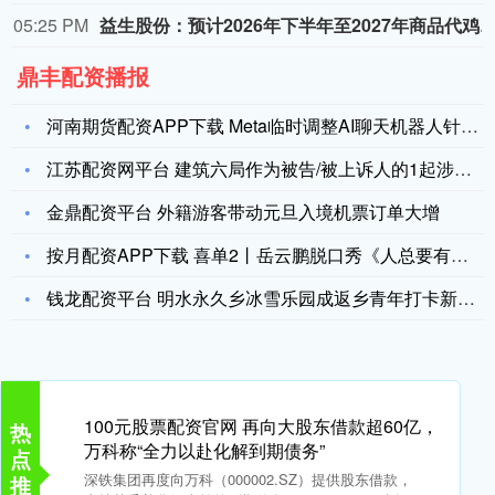
05:25 PM
益生股份：预计2026年下半年至2027年商品代鸡苗市场
鼎丰配资播报
河南期货配资APP下载 Meta临时调整AI聊天机器人针对青
江苏配资网平台 建筑六局作为被告/被上诉人的1起涉及劳务合同
金鼎配资平台 外籍游客带动元旦入境机票订单大增
按月配资APP下载 喜单2丨岳云鹏脱口秀《人总要有梦想》完整
钱龙配资平台 明水永久乡冰雪乐园成返乡青年打卡新地标
100元股票配资官网 再向大股东借款超60亿，
热
万科称“全力以赴化解到期债务”
点
深铁集团再度向万科（000002.SZ）提供股东借款，
推