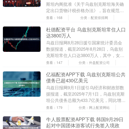
斯坦内阁批准《关于乌兹别克斯坦海关确
定出口货物计税价格办法》，旨在规范计
价程序、减少主观随意性并提高透明度。
查看：168
分类：配资排排网
文件规定货物....
杜德配资平台 乌兹别克斯坦常住人口
达3800万人
乌兹日报网8月28日援引国家统计委员会
数据报道，截至2025年8月28日，乌兹别
克斯坦常住人口达3800万人，其中，女性
约1886.3万人、男性约1913.7万....
查看：147
分类：外盘配资公司
亿福配资APP下载 乌兹别克斯坦公共
债务已超430亿美元
乌兹日报网9月1日援引乌经济和财政部数
据报道，截至2025年7月1日，乌兹别克斯
坦公共债务总额为433.7亿美元，同比增长
1.84%。公共债务占GDP比重自33....
查看：179
分类：网上配资网站
牛人股票配资APP下载 韩国9月29日
起对中国团体游客试行免签入境政