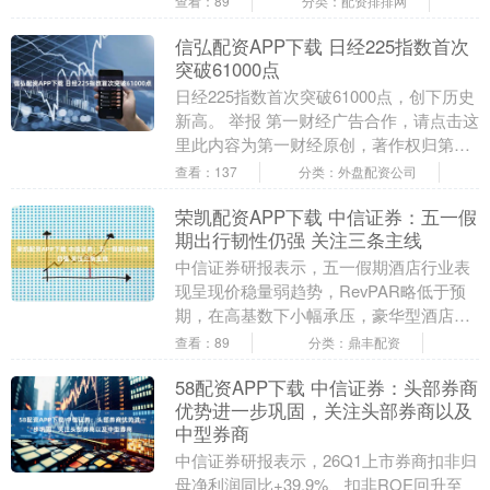
查看：89
分类：配资排排网
发展时间轴，横跨....
信弘配资APP下载 日经225指数首次
突破61000点
日经225指数首次突破61000点，创下历史
新高。 举报 第一财经广告合作，请点击这
里此内容为第一财经原创，著作权归第一
财经所有。未经第一财经书面授权，不得
查看：137
分类：外盘配资公司
以任....
荣凯配资APP下载 中信证券：五一假
期出行韧性仍强 关注三条主线
中信证券研报表示，五一假期酒店行业表
现呈现价稳量弱趋势，RevPAR略低于预
期，在高基数下小幅承压，豪华型酒店与
一线城市表现更优，需求高品质化趋势不
查看：89
分类：鼎丰配资
改。OTA方....
58配资APP下载 中信证券：头部券商
优势进一步巩固，关注头部券商以及
中型券商
中信证券研报表示，26Q1上市券商扣非归
母净利润同比+39.9%、扣非ROE回升至