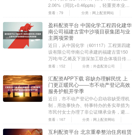
2.06%（同比+0.46ppts），轻重资本业务
占比均为46%、结构趋于均衡....
查看：79
分类：网上配资网站
盈科配资平台 中国化学工程四化建华
南公司福建古雷中沙项目获集团与业
主两项荣誉
近日，从中国化学（601117）工程第四建
设有限公司华南公司承建的福建古雷150
万吨/年乙烯及下游深加工联合体项目传来
喜讯，项目成功获评中国化学工程集团公
查看：152
分类：外盘配资公司
司“四....
汇配资APP下载 容缺办理解民忧 上
门更正暖民心——市不动产登记高效
服务护航开学季
近日，市不动产登记中心启动容缺受理机
制，用急事快办、特事特办的务实举措为
市民付女士办理了非公证继承业务，避免
了孩子寒假开学后无法办理业务的局面。
查看：167
分类：网上配资网站
在办理该宗非公....
互利配资平台 北京重拳整治住房租赁