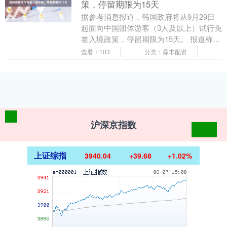
策，停留期限为15天
据参考消息报道，韩国政府将从9月29日
起面向中国团体游客（3人及以上）试行免
签入境政策，停留期限为15天。 报道称，
韩国法务部、文化体育观光部、外交部、
查看：103
分类：鼎丰配资
国务调整....
沪深京指数
上证综指
3940.04
+39.68
+1.02%