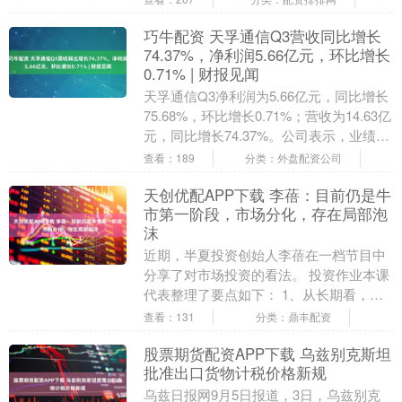
巧牛配资 天孚通信Q3营收同比增长
74.37%，净利润5.66亿元，环比增长
0.71% | 财报见闻
天孚通信Q3净利润为5.66亿元，同比增长
75.68%，环比增长0.71%；营收为14.63亿
元，同比增长74.37%。公司表示，业绩增
长“主要是受益于人工智能....
查看：189
分类：外盘配资公司
天创优配APP下载 李蓓：目前仍是牛
市第一阶段，市场分化，存在局部泡
沫
近期，半夏投资创始人李蓓在一档节目中
分享了对市场投资的看法。 投资作业本课
代表整理了要点如下： 1、从长期看，股
票上涨趋势仍处于前半段。到目前为止，
查看：131
分类：鼎丰配资
A股驱动因素....
股票期货配资APP下载 乌兹别克斯坦
批准出口货物计税价格新规
乌兹日报网9月5日报道，3日，乌兹别克