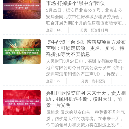
市场 打掉多个“黑中介”团伙
3月23日，据安居北京公众号，北京市公
安局会同北京市住房和城乡建设委员会，
联合开展为期2个月的住房租赁市场专项整
治行动，打掉多个“黑中介”犯罪团伙，对
查看：145
分类：配资排排网
多家涉案中....
博牛配资平台 深圳湾澐玺项目方发布
声明：可锁定房源、更名、卖号、特
殊折扣等为不实信息
人民财讯3月24日电，深圳市润海发展房
地产有限公司今日在其公众号发布《关于
深圳湾澐玺销售的严正声明》，称深圳湾
澐玺项目南区2栋二单元(住宅)于3月22日
查看：79
分类：鼎丰配资
开盘发售....
兴旺国际投资官网 未来十天，贵人相
助，4属相机遇不断，横财大旺，前
景一片光明
属相龙 属龙的朋友自带一种尊贵不凡的气
质，仿佛是天生的领导者。在未来十天，
你们的领导力和决策力将在财运上发挥重