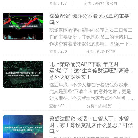
要作用。无论是在工作中还是在创业的道
查看：157
分类：外盘配资公司
路上，你们都能....
嘉盛配资 选办公室看风水真的重要
吗？
职场氛围的潜在影响办公室是员工日常工
作的主要场所，其氛围对员工的情绪和工
作状态有着潜移默化的影响。 想象一下，
走进一间宽敞明亮、布局合理的办公室，
查看：206
分类：配资排排网
阳光透过窗户洒....
北上策略配资APP下载 年底财
运“爆”了！这4生肖偏财运旺到离谱，
意外之财滚滚来！
临近年底，不少人都在盼着钱包鼓起来，
尤其是那些“不请自来”的意外之财，更是
让人期待。今天就给大家盘点4个生肖，他
们在年底这段时间偏财运相当不错，说不
查看：80
分类：鼎丰配资
定就能收获惊....
盈盛达配资 老话：山管人丁、水管
财，家里陈设莫乱来什么意思？可信
吗？