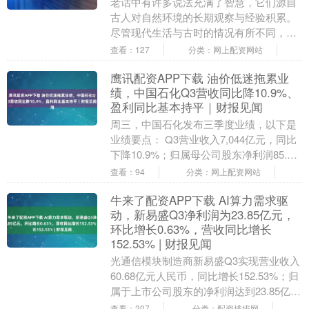
老话中有许多说法充满了智慧，它们源自
古人对自然环境的长期观察与经验积累。
尽管现代生活与古时的情况有所不同，但
这些话语中仍蕴含着深刻的道理。很多看
查看：127
分类：网上配资网站
似简单的俗语，实....
鹰讯配资APP下载 油价低迷拖累业
绩，中国石化Q3营收同比降10.9%、
盈利同比基本持平｜财报见闻
周三，中国石化发布三季度业绩，以下是
业绩要点： Q3营业收入7,044亿元，同比
下降10.9%；归属母公司股东净利润85.01
亿元，同比下降0.5%；前三季度营....
查看：94
分类：网上配资网站
牛来了配资APP下载 AI算力需求驱
动，新易盛Q3净利润为23.85亿元，
环比增长0.63%，营收同比增长
152.53% | 财报见闻
光通信模块制造商新易盛Q3实现营业收入
60.68亿元人民币，同比增长152.53%；归
属于上市公司股东的净利润达到23.85亿
元，同比增长205.38%。业绩增....
查看：207
分类：配资排排网