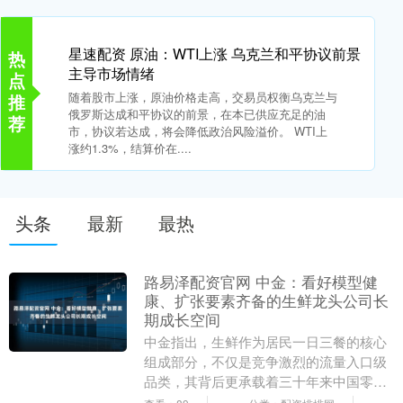
星速配资 原油：WTI上涨 乌克兰和平协议前景
热
主导市场情绪
点
随着股市上涨，原油价格走高，交易员权衡乌克兰与
推
俄罗斯达成和平协议的前景，在本已供应充足的油
荐
市，协议若达成，将会降低政治风险溢价。 WTI上
涨约1.3%，结算价在....
头条
最新
最热
路易泽配资官网 中金：看好模型健
康、扩张要素齐备的生鲜龙头公司长
期成长空间
中金指出，生鲜作为居民一日三餐的核心
组成部分，不仅是竞争激烈的流量入口级
品类，其背后更承载着三十年来中国零售
行业商业模式创新迭代的缩影。纵观行业